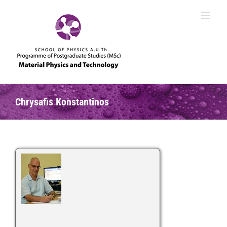
Skip
to
content
Chrysafis Konstantinos