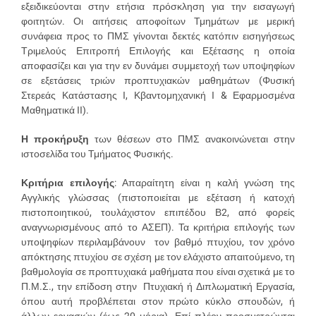
εξειδικεύονται στην ετήσια πρόσκληση για την εισαγωγή
φοιτητών. Οι αιτήσεις αποφοίτων Τμημάτων με μερική
συνάφεια προς το ΠΜΣ γίνονται δεκτές κατόπιν εισηγήσεως
Τριμελούς Επιτροπή Επιλογής και Εξέτασης η οποία
αποφασίζει και για την εν δυνάμει συμμετοχή των υποψηφίων
σε εξετάσεις τριών προπτυχιακών μαθημάτων (Φυσική
Στερεάς Κατάστασης Ι, Κβαντομηχανική Ι & Εφαρμοσμένα
Μαθηματικά ΙΙ).
Η προκήρυξη
των θέσεων στο ΠΜΣ ανακοινώνεται στην
ιστοσελίδα του Τμήματος Φυσικής.
Κριτήρια επιλογής
: Απαραίτητη είναι η καλή γνώση της
Αγγλικής γλώσσας (πιστοποιείται με εξέταση ή κατοχή
πιστοποιητικού, τουλάχιστον επιπέδου Β2, από φορείς
αναγνωρισμένους από το ΑΣΕΠ). Τα κριτήρια επιλογής των
υποψηφίων περιλαμβάνουν τον βαθμό πτυχίου, τον χρόνο
απόκτησης πτυχίου σε σχέση με τον ελάχιστο απαιτούμενο, τη
βαθμολογία σε προπτυχιακά μαθήματα που είναι σχετικά με το
Π.Μ.Σ., την επίδοση στην Πτυχιακή ή Διπλωματική Εργασία,
όπου αυτή προβλέπεται στον πρώτο κύκλο σπουδών, ή
άλλων εργασιών (έως 20 μόρια). Επί πλέον προσμετρώνται