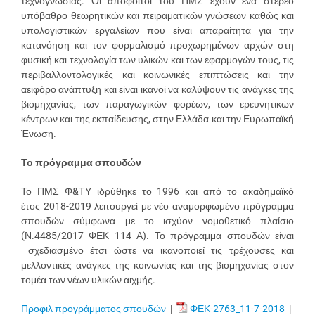
τεχνογνωσίας. Οι απόφοιτοι του ΠΜΣ έχουν ένα στέρεο
υπόβαθρο θεωρητικών και πειραματικών γνώσεων καθώς και
υπολογιστικών εργαλείων που είναι απαραίτητα για την
κατανόηση και τον φορμαλισμό προχωρημένων αρχών στη
φυσική και τεχνολογία των υλικών και των εφαρμογών τους, τις
περιβαλλοντολογικές και κοινωνικές επιπτώσεις και την
αειφόρο ανάπτυξη και είναι ικανοί να καλύψουν τις ανάγκες της
βιομηχανίας, των παραγωγικών φορέων, των ερευνητικών
κέντρων και της εκπαίδευσης, στην Ελλάδα και την Ευρωπαϊκή
Ένωση.
Το πρόγραμμα σπουδών
Το ΠΜΣ Φ&ΤΥ ιδρύθηκε το 1996 και από το ακαδημαϊκό
έτος 2018-2019 λειτουργεί με νέο αναμορφωμένο πρόγραμμα
σπουδών σύμφωνα με το ισχύον νομοθετικό πλαίσιο
(Ν.4485/2017 ΦΕΚ 114 Α). Το πρόγραμμα σπουδών είναι
σχεδιασμένο έτσι ώστε να ικανοποιεί τις τρέχουσες και
μελλοντικές ανάγκες της κοινωνίας και της βιομηχανίας στον
τομέα των νέων υλικών αιχμής.
Προφιλ προγράμματος σπουδών
|
ΦΕΚ-2763_11-7-2018
|