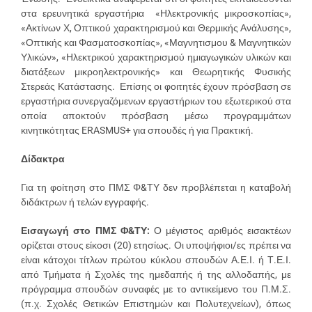
στα ερευνητικά εργαστήρια «Ηλεκτρονικής μικροσκοπίας»,
«Ακτίνων Χ, Οπτικού χαρακτηρισμού και Θερμικής Ανάλυσης»,
«Οπτικής και Φασματοσκοπίας», «Μαγνητισμου & Μαγνητικών
Υλικών», «Ηλεκτρικού χαρακτηρισμού ημιαγωγικών υλικών και
διατάξεων μικροηλεκτρονικής» και Θεωρητικής Φυσικής
Στερεάς Κατάστασης. Επίσης οι φοιτητές έχουν πρόσβαση σε
εργαστήρια συνεργαζόμενων εργαστήριων του εξωτερικού στα
οποία αποκτούν πρόσβαση μέσω προγραμμάτων
κινητικότητας ERASMUS+ για σπουδές ή για Πρακτική.
Δίδακτρα
Για τη φοίτηση στο ΠΜΣ Φ&ΤΥ δεν προβλέπεται η καταβολή
διδάκτρων ή τελών εγγραφής.
Εισαγωγή στο ΠΜΣ Φ&ΤΥ:
Ο μέγιστος αριθμός εισακτέων
ορίζεται στους είκοσι (20) ετησίως. Οι υποψήφιοι/ες πρέπει να
είναι κάτοχοι τίτλων πρώτου κύκλου σπουδών Α.Ε.Ι. ή Τ.Ε.Ι.
από Τμήματα ή Σχολές της ημεδαπής ή της αλλοδαπής, με
πρόγραμμα σπουδών συναφές με το αντικείμενο του Π.Μ.Σ.
(π.χ. Σχολές Θετικών Επιστημών και Πολυτεχνείων), όπως