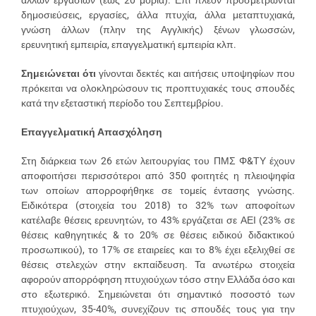
δημοσιεύσεις, εργασίες, άλλα πτυχία, άλλα μεταπτυχιακά,
γνώση άλλων (πλην της Αγγλικής) ξένων γλωσσών,
ερευνητική εμπειρία, επαγγελματική εμπειρία κλπ.
Σημειώνεται ότι
γίνονται δεκτές και αιτήσεις υποψηφίων που
πρόκειται να ολοκληρώσουν τις προπτυχιακές τους σπουδές
κατά την εξεταστική περίοδο του Σεπτεμβρίου.
Επαγγελματική Απασχόληση
Στη διάρκεια των 26 ετών λειτουργίας του ΠΜΣ Φ&ΤΥ έχουν
αποφοιτήσει περισσότεροι από 350 φοιτητές η πλειοψηφία
των οποίων απορροφήθηκε σε τομείς έντασης γνώσης.
Ειδικότερα (στοιχεία του 2018) το 32% των αποφοίτων
κατέλαβε θέσεις ερευνητών, το 43% εργάζεται σε ΑΕΙ (23% σε
θέσεις καθηγητικές & το 20% σε θέσεις ειδικού διδακτικού
προσωπικού), το 17% σε εταιρείες και το 8% έχει εξελιχθεί σε
θέσεις στελεχών στην εκπαίδευση. Τα ανωτέρω στοιχεία
αφορούν απορρόφηση πτυχιούχων τόσο στην Ελλάδα όσο και
στο εξωτερικό. Σημειώνεται ότι σημαντικό ποσοστό των
πτυχιούχων, 35-40%, συνεχίζουν τις σπουδές τους για την